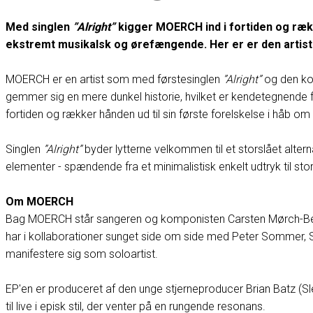
Med singlen
”Alright”
kigger MOERCH ind i fortiden og rækker
ekstremt musikalsk og ørefængende. Her er er den artist 
MOERCH er en artist som med førstesinglen
”Alright”
og den ko
gemmer sig en mere dunkel historie, hvilket er kendetegnende 
fortiden og rækker hånden ud til sin første forelskelse i håb om
Singlen
”Alright”
byder lytterne velkommen til et storslået alte
elementer - spændende fra et minimalistisk enkelt udtryk til st
Om MOERCH
Bag MOERCH står sangeren og komponisten Carsten Mørch-Bentz
har i kollaborationer sunget side om side med Peter Sommer, St
manifestere sig som soloartist.
EP'en er produceret af den unge stjerneproducer Brian Batz (S
til live i episk stil, der venter på en rungende resonans.