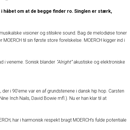
 i håbet om at de begge finder ro. Singlen er stærk,
ikalske visioner og stilsikre sound. Bag de melodiøse toner
er MOERCH til sin første store forelskelse. MOERCH kigger ind i
ud i venerne. Sonisk blander
“
Alright”
akustiske og elektroniske
 i 90’erne var en af grundstenene i dansk hip hop. Carsten
 Inch Nails, David Bowie mfl.). Nu er han klar til at
ERCH, har i harmonisk respekt bragt MOERCH’s fulde potentiale