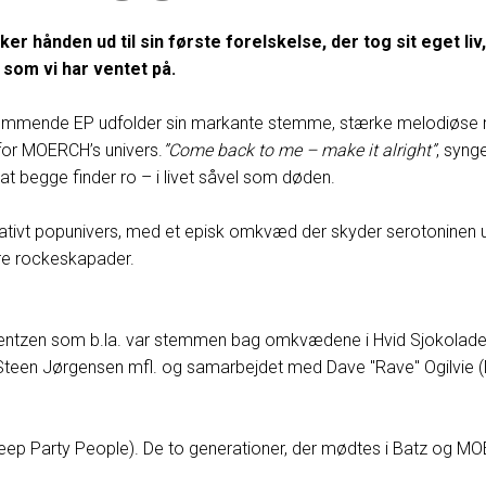
 hånden ud til sin første forelskelse, der tog sit eget liv,
som vi har ventet på.
mmende EP udfolder sin markante stemme, stærke melodiøse mus
for MOERCH’s univers.
”Come back to me – make it alright”
, syng
 at begge finder ro – i livet såvel som døden.
rnativt popunivers, med et episk omkvæd der skyder serotoninen 
ore rockeskapader.
en som b.la. var stemmen bag omkvædene i Hvid Sjokolade, der
een Jørgensen mfl. og samarbejdet med Dave "Rave" Ogilvie (Nine
leep Party People). De to generationer, der mødtes i Batz og MO