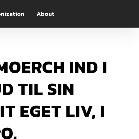
nization
About
MOERCH IND I
 TIL SIN
 EGET LIV, I
O.